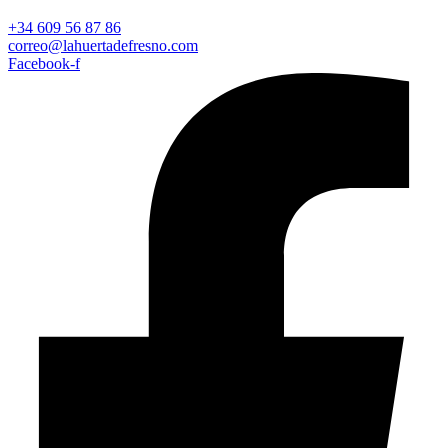
+34 609 56 87 86
correo@lahuertadefresno.com
Facebook-f