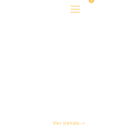
0
LA
HUERTA
DE
FRESNO
Conservas vegetales de alta calidad
Ver tienda