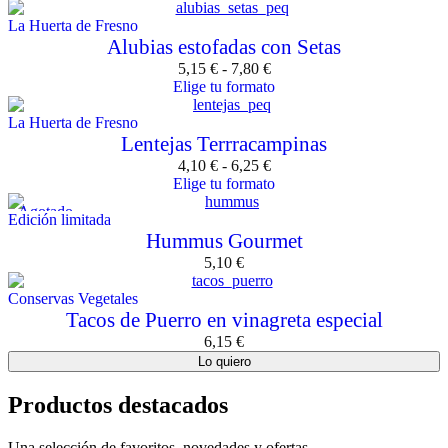
La Huerta de Fresno
Alubias estofadas con Setas
5,15
€
-
7,80
€
Elige tu formato
La Huerta de Fresno
Lentejas Terrracampinas
4,10
€
-
6,25
€
Elige tu formato
Agotado
Edición limitada
Hummus Gourmet
5,10
€
Conservas Vegetales
Tacos de Puerro en vinagreta especial
6,15
€
Lo quiero
Productos destacados
Una selección de favoritos, novedades y ofertas