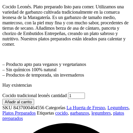
Cocido Leonés. Plato preparado listo para comer. Utilizamos una
variedad de garbanzo cultivada tradicionalmente en la comarca
leonesa de la Maragatería. Es un garbanzo de tamaño medio,
mantecoso, con la piel muy fina y con mucho sabor, procedentes de
tierras de secano. Añadimos berza de asa de cántaro, panceta y
chorizo de Embutidos Entrepeñas, creando un plato sabroso y
nutritivo. Nuestros platos preparados están ideados para calentar y
comer.
– Producto apto para veganos y vegetarianos
– Sin químicos 100% natural
– Productos de temporada, sin invernaderos
Hay existencias
Cocido tradicional leonés cantidad
Añadir al carrito
SKU
8437000464556
Categorías
La Huerta de Fresno
,
Legumbres
,
Platos Preparados
Etiquetas
cocido
,
garbanzos
,
legumbres
,
platos
preparados