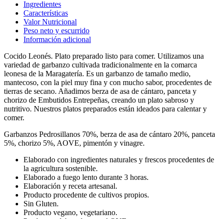
Ingredientes
Características
Valor Nutricional
Peso neto y escurrido
Información adicional
Cocido Leonés. Plato preparado listo para comer. Utilizamos una
variedad de
garbanzo
cultivada tradicionalmente en la comarca
leonesa
de la
Maragatería
. Es un garbanzo de tamaño medio,
mantecoso
, con la piel muy fina y con mucho sabor, procedentes de
tierras de secano. Añadimos berza de asa de cántaro, panceta y
chorizo de Embutidos Entrepeñas, creando un plato sabroso y
nutritivo. Nuestros platos preparados están ideados para calentar y
comer.
Garbanzos Pedrosillanos 70%, berza de asa de cántaro 20%, panceta
5%, chorizo 5%, AOVE, pimentón y vinagre.
Elaborado con ingredientes naturales y frescos procedentes de
la agricultura sostenible.
Elaborado a fuego lento durante 3 horas.
Elaboración y receta artesanal.
Producto procedente de cultivos propios.
Sin Gluten.
Producto vegano, vegetariano.