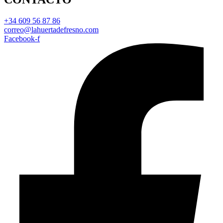
+34 609 56 87 86
correo@lahuertadefresno.com
Facebook-f