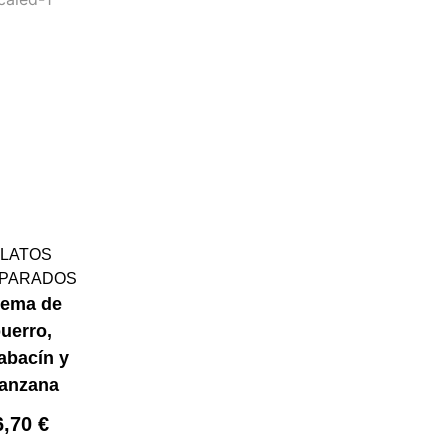
LATOS
PARADOS
rema de
uerro,
abacín y
anzana
6,70
€