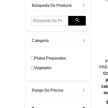
Búsqueda De Producto
Categoría
Platos Preparados
P
PRE
Vegetales
C
p
cal
Rango De Precios
m